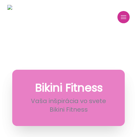
Bikini Fitness
Vaša inšpirácia vo svete
Bikini Fitness