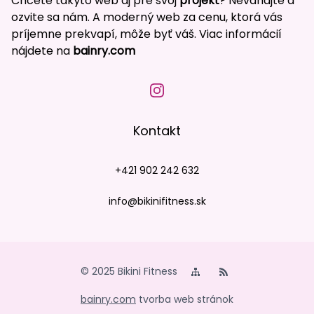
Chcete takýto web aj pre svoj
projekt
? Neváhajte a
ozvite sa nám. A moderný web za cenu, ktorá vás
príjemne prekvapí, môže byť váš. Viac informácií
nájdete na
bainry.com
Kontakt
+421 902 242 632
info@bikinifitness.sk
© 2025 Bikini Fitness
bainry.com
tvorba web stránok