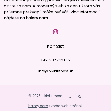
Chcete takýto web aj pre svoj
projekt
? Neváhajte a
ozvite sa nám. A moderný web za cenu, ktorá vás
príjemne prekvapí, môže byť váš. Viac informácií
nájdete na
bainry.com
Kontakt
+421 902 242 632
info@bikinifitness.sk
© 2025 Bikini Fitness
bainry.com
tvorba web stránok