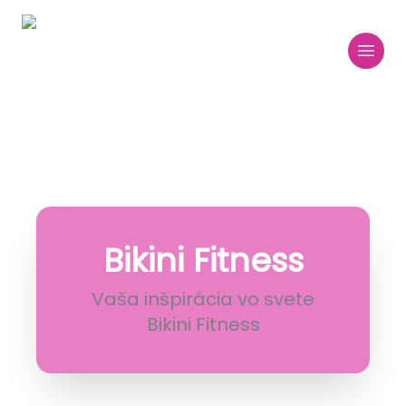
Bikini Fitness
Vaša inšpirácia vo svete
Bikini Fitness