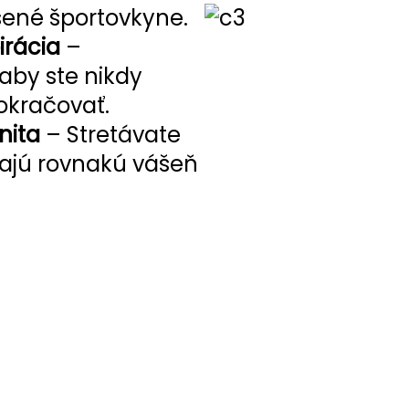
sené športovkyne.
irácia
–
aby ste nikdy
pokračovať.
nita
– Stretávate
eľajú rovnakú vášeň