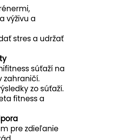
rénermi,
a výživu a
dať stres a udržať
ty
nifitness súťaží na
v zahraničí.
ýsledky zo súťaží.
eta fitness a
dpora
um pre zdieľanie
rád.