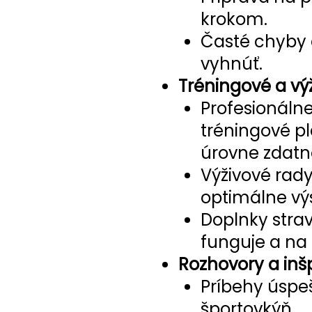
krokom.
Časté chyby 
vyhnúť.
Tréningové a vý
Profesionáln
tréningové p
úrovne zdatno
Výživové rady
optimálne vý
Doplnky strav
funguje a na 
Rozhovory a inš
Príbehy úspeš
športovkýň.