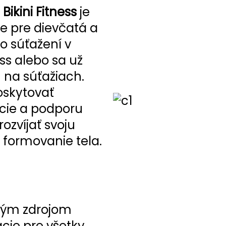
t
Bikini Fitness
je
e pre dievčatá a
 o súťažení v
ess alebo sa už
 na súťažiach.
oskytovať
ácie a podporu
rozvíjať svoju
a formovanie tela.
ným zdrojom
ácie pre všetky