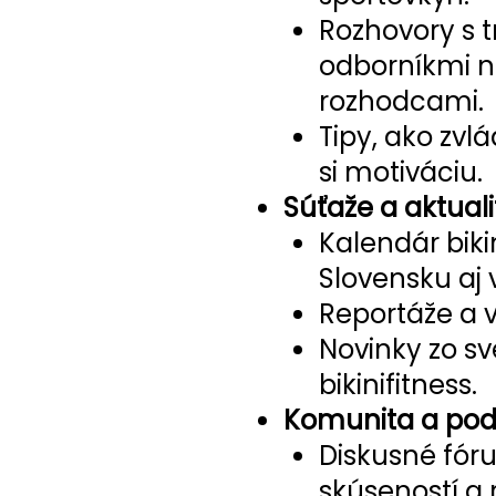
Rozhovory s t
odborníkmi n
rozhodcami.
Tipy, ako zvlá
si motiváciu.
Súťaže a aktuali
Kalendár biki
Slovensku aj 
Reportáže a v
Novinky zo sv
bikinifitness.
Komunita a po
Diskusné fór
skúseností a 