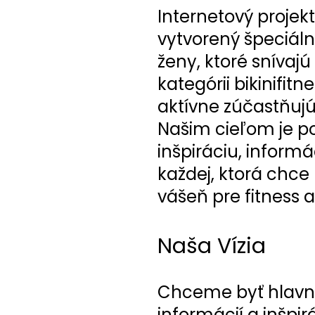
Internetový projek
vytvorený špeciáln
ženy, ktoré snívajú
kategórii bikinifitn
aktívne zúčastňujú
Našim cieľom je p
inšpiráciu, inform
každej, ktorá chce 
vášeň pre fitness 
Naša Vízia
Chceme byť hlav
informácií a inšpir