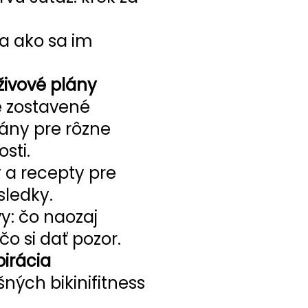
a ako sa im
živové plány
e zostavené
lány pre rôzne
sti.
 a recepty pre
sledky.
y: čo naozaj
čo si dať pozor.
pirácia
ných bikinifitness