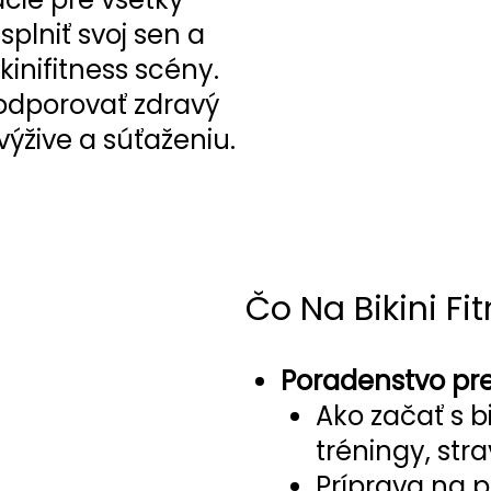
splniť svoj sen a
kinifitness scény.
odporovať zdravý
 výžive a súťaženiu.
Čo Na Bikini Fi
Poradenstvo pre
Ako začať s bi
tréningy, str
Príprava na p