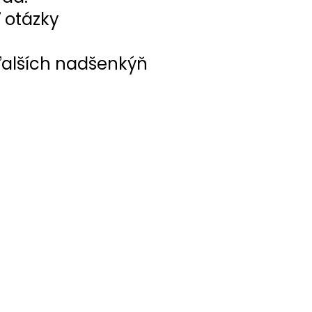
 otázky
alších nadšenkýň