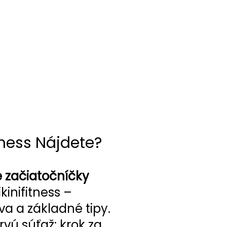
tness Nájdete?
 začiatočníčky
kinifitness –
ava a základné tipy.
rvú súťaž: krok za