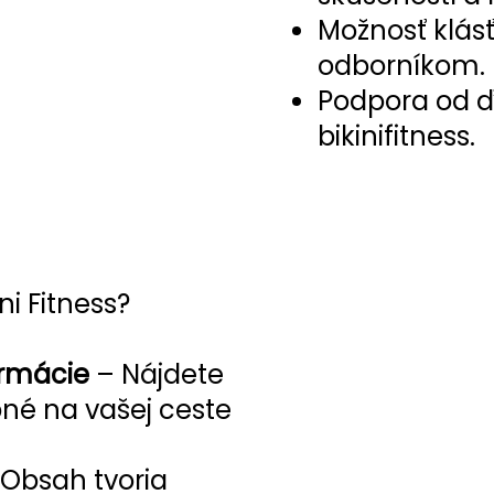
Možnosť klásť
odborníkom.
Podpora od ď
bikinifitness.
ni Fitness?
rmácie
– Nájdete
bné na vašej ceste
Obsah tvoria